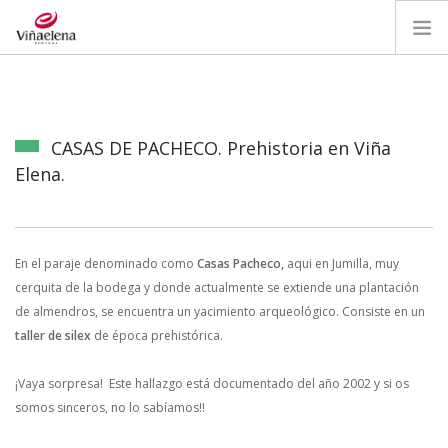
INICIO
HISTORIA
CASAS DE PACHECO. Prehistoria en Viña
ENOTURISMO
Elena.
LA FINCA
PRODUCTOS
BLOG
En el paraje denominado como
Casas Pacheco,
aqui en Jumilla, muy
CONTACTO
cerquita de la bodega y donde actualmente se extiende una plantación
de almendros, se encuentra un yacimiento arqueológico. Consiste en un
ESPAÑOL
taller de silex
de época prehistórica.
¡Vaya sorpresa! Este hallazgo está documentado del año 2002 y si os
somos sinceros, no lo sabíamos!!