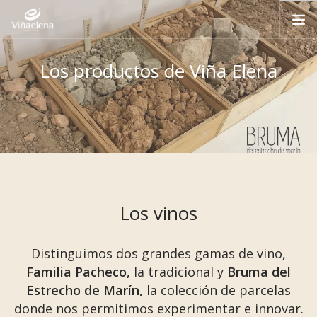
INICIO
Los productos de Viña Elena
Los productos de Viña Elena
Los productos de Viña Elena
Los productos de Viña Elena
HISTORIA
ENOTURISMO
LA FINCA
PRODUCTOS
BLOG
CONTACTO
Los vinos
ESPAÑOL
Distinguimos dos grandes gamas de vino,
Familia Pacheco,
la tradicional y
Bruma del
Estrecho de Marín,
la colección de parcelas
donde nos permitimos experimentar e innovar.