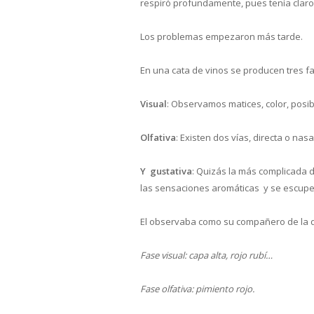
respiró profundamente, pues tenía claro
Los problemas empezaron más tarde.
En una cata de vinos se producen tres fa
Visual
: Observamos matices, color, posi
Olfativa
: Existen dos vías, directa o nasa
Y gustativa
: Quizás la más complicada d
las sensaciones aromáticas y se escupe
El observaba como su compañero de la 
Fase visual: capa alta, rojo rubí…
Fase olfativa: pimiento rojo.