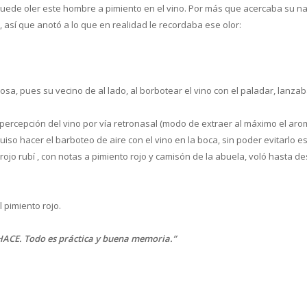
ede oler este hombre a pimiento en el vino. Por más que acercaba su nari
, así que anotó a lo que en realidad le recordaba ese olor:
riosa, pues su vecino de al lado, al borbotear el vino con el paladar, lan
ercepción del vino por vía retronasal (modo de extraer al máximo el arom
uiso hacer el barboteo de aire con el vino en la boca, sin poder evitarlo e
 rojo rubí , con notas a pimiento rojo y camisón de la abuela, voló hasta 
pimiento rojo.
CE. Todo es práctica y buena memoria.”