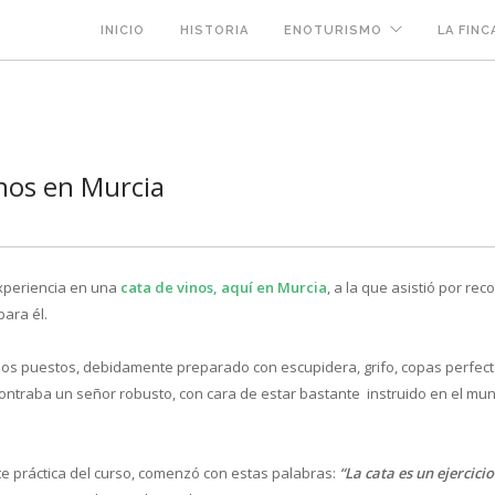
INICIO
HISTORIA
ENOTURISMO
LA FINC
inos en Murcia
xperiencia en una
cata de vinos, aquí en Murcia
, a la que asistió por re
para él.
e los puestos, debidamente preparado con escupidera, grifo, copas perfec
ntraba un señor robusto, con cara de estar bastante instruido en el mund
te práctica del curso, comenzó con estas palabras:
“La cata es un ejercici