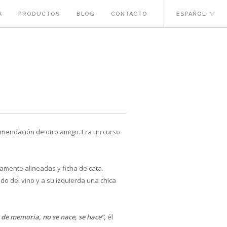
A
PRODUCTOS
BLOG
CONTACTO
ESPAÑOL
comendación de otro amigo. Era un curso
tamente alineadas y ficha de cata.
o del vino y a su izquierda una chica
o de memoria, no se nace, se hace”,
él