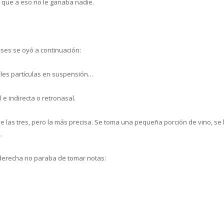
 que a eso no le ganaba nadie.
ses se oyó a continuación:
bles partículas en suspensión…
l e indirecta o retronasal.
e las tres, pero la más precisa. Se toma una pequeña porción de vino, s
.
derecha no paraba de tomar notas: